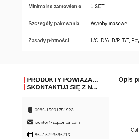
Minimalne zamówienie
1 SET
Szczegóły pakowania
Wyroby masowe
Zasady płatności
L/C, D/A, D/P, T/T, Pa
Opis p
PRODUKTY POWIĄZANE
SKONTAKTUJ SIĘ Z NAMI
0086-15091751923
jaenter@sxjaenter.com
Cał
86--15793596713