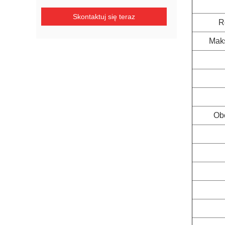
Skontaktuj się teraz
R
Maks
Obc