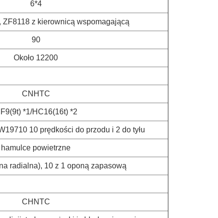
6*4
a, ZF8118 z kierownicą wspomagającą
90
Około 12200
CNHTC
F9(9t) *1/HC16(16t) *2
710 10 prędkości do przodu i 2 do tyłu
hamulce powietrzne
na radialna), 10 z 1 oponą zapasową
CHNTC