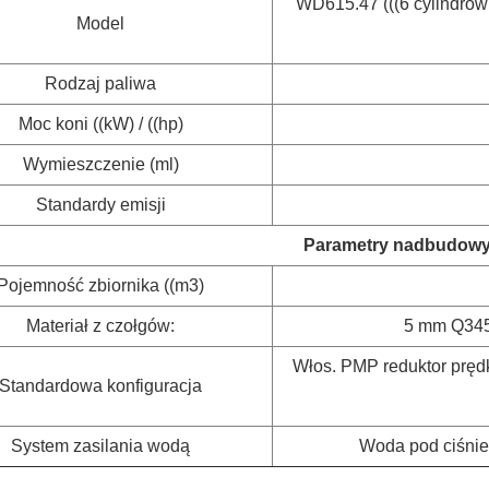
WD615.47 (((6 cylindrów 
Model
Rodzaj paliwa
Moc koni ((kW) / ((hp)
Wymieszczenie (ml)
Standardy emisji
Parametry nadbudow
Pojemność zbiornika ((m3)
Materiał z czołgów:
5 mm Q345,
Włos. PMP reduktor pręd
Standardowa konfiguracja
System zasilania wodą
Woda pod ciśnie