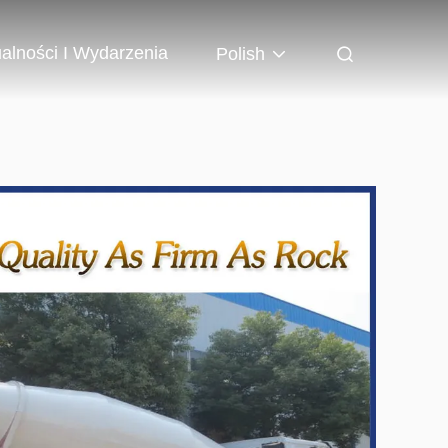
alności I Wydarzenia
Polish