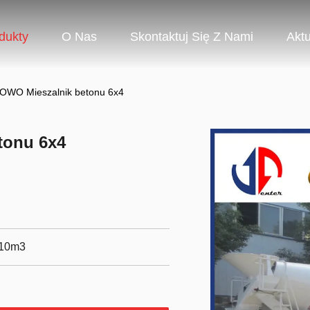
dukty
O Nas
Skontaktuj Się Z Nami
Aktu
WO Mieszalnik betonu 6x4
tonu 6x4
 10m3