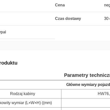
Cena
neg
Czas dostawy
30 
ypal
roduktu
Parametry technicz
Główne wymiary pojaz
Rodzaj kabiny
HW76, 
kowity wymiar (L×W×H) ((mm)