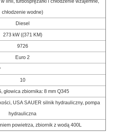
w linii, turbosprężarki i chłodzenie wzajemne,
chłodzenie wodne)
Diesel
273 kW ((371 KM)
9726
Euro 2
y
10
 głowica zbiornika: 8 mm Q345
kości, USA SAUER silnik hydrauliczny, pompa
hydrauliczna
niem powietrza, zbiornik z wodą 400L